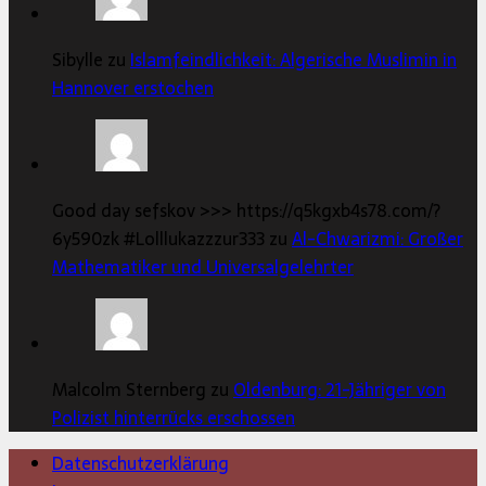
Sibylle zu
Islamfeindlichkeit: Algerische Muslimin in
Hannover erstochen
Good day sefskov >>> https://q5kgxb4s78.com/?
6y590zk #Lolllukazzzur333 zu
Al-Chwarizmi: Großer
Mathematiker und Universalgelehrter
Malcolm Sternberg zu
Oldenburg: 21-Jähriger von
Polizist hinterrücks erschossen
Datenschutzerklärung