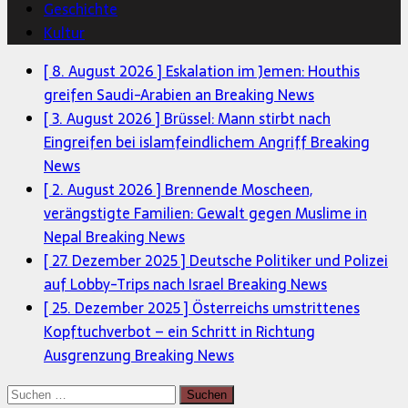
Geschichte
Kultur
[ 8. August 2026 ]
Eskalation im Jemen: Houthis
greifen Saudi-Arabien an
Breaking News
[ 3. August 2026 ]
Brüssel: Mann stirbt nach
Eingreifen bei islamfeindlichem Angriff
Breaking
News
[ 2. August 2026 ]
Brennende Moscheen,
verängstigte Familien: Gewalt gegen Muslime in
Nepal
Breaking News
[ 27. Dezember 2025 ]
Deutsche Politiker und Polizei
auf Lobby-Trips nach Israel
Breaking News
[ 25. Dezember 2025 ]
Österreichs umstrittenes
Kopftuchverbot – ein Schritt in Richtung
Ausgrenzung
Breaking News
Suchen