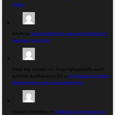
folgen
Sibylle zu
Islamfeindlichkeit: Algerische Muslimin in
Hannover erstochen
Good day sefskov >>> https://q5kgxb4s78.com/?
6y590zk #Lolllukazzzur333 zu
Al-Chwarizmi: Großer
Mathematiker und Universalgelehrter
Malcolm Sternberg zu
Oldenburg: 21-Jähriger von