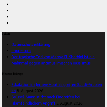
Seiten
Datenschutzerklärung
Impressum
Der tragische Tod von Marwa El-Sherbini ist ein
Mahnmal gegen antimuslimischen Rassismus
Neueste Beiträge
Eskalation im Jemen: Houthis greifen Saudi-Arabien
an
8. August 2026
Brüssel: Mann stirbt nach Eingreifen bei
islamfeindlichem Angriff
3. August 2026