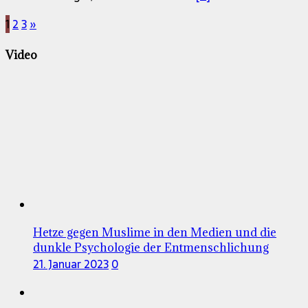
Seitennummerierung
1
2
3
»
der
Video
Beiträge
Hetze gegen Muslime in den Medien und die
dunkle Psychologie der Entmenschlichung
21. Januar 2023
0