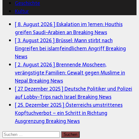
Geschichte
Kultur
[ 8. August 2026 ]
Eskalation im Jemen: Houthis
greifen Saudi-Arabien an
Breaking News
[ 3. August 2026 ]
Brüssel: Mann stirbt nach
Eingreifen bei islamfeindlichem Angriff
Breaking
News
[ 2. August 2026 ]
Brennende Moscheen,
verängstigte Familien: Gewalt gegen Muslime in
Nepal
Breaking News
[ 27. Dezember 2025 ]
Deutsche Politiker und Polizei
auf Lobby-Trips nach Israel
Breaking News
[ 25. Dezember 2025 ]
Österreichs umstrittenes
Kopftuchverbot – ein Schritt in Richtung
Ausgrenzung
Breaking News
Suchen