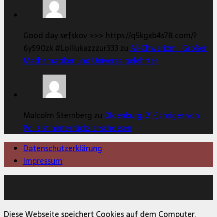
Good day sefskov >>> https://q5kgxb4s78.com/?
6y590zk #Lolllukazzzur333 zu
Al-Chwarizmi: Großer
Mathematiker und Universalgelehrter
Malcolm Sternberg zu
Oldenburg: 21-Jähriger von
Polizist hinterrücks erschossen
Datenschutzerklärung
Impressum
Copyright © 2026 | MH Magazine WordPress Theme von
MH Themes
Diese Webseite speichert Cookies auf dem Computer.