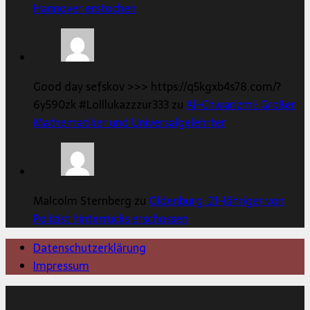
Hannover erstochen
Good day sefskov >>> https://q5kgxb4s78.com/?
6y590zk #Lolllukazzzur333 zu
Al-Chwarizmi: Großer
Mathematiker und Universalgelehrter
Malcolm Sternberg zu
Oldenburg: 21-Jähriger von
Polizist hinterrücks erschossen
Datenschutzerklärung
Impressum
Copyright © 2026 | MH Magazine WordPress Theme von