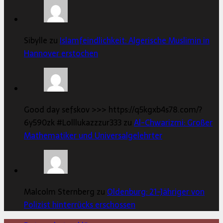
Sibylle zu
Islamfeindlichkeit: Algerische Muslimin in
Hannover erstochen
Good day sefskov >>> https://q5kgxb4s78.com/?
6y590zk #Lolllukazzzur333 zu
Al-Chwarizmi: Großer
Mathematiker und Universalgelehrter
Malcolm Sternberg zu
Oldenburg: 21-Jähriger von
Polizist hinterrücks erschossen