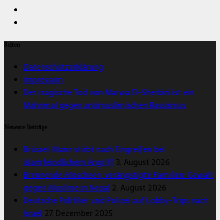
Seiten
Datenschutzerklärung
Impressum
Der tragische Tod von Marwa El-Sherbini ist ein
Mahnmal gegen antimuslimischen Rassismus
Neueste Beiträge
Brüssel: Mann stirbt nach Eingreifen bei
islamfeindlichem Angriff
3. August 2026
Brennende Moscheen, verängstigte Familien: Gewalt
gegen Muslime in Nepal
2. August 2026
Deutsche Politiker und Polizei auf Lobby-Trips nach
Israel
27. Dezember 2025