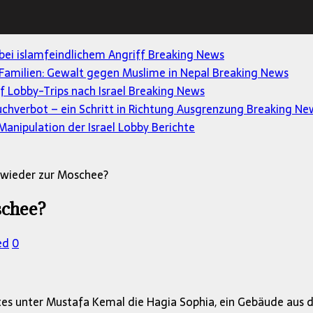
 bei islamfeindlichem Angriff
Breaking News
Familien: Gewalt gegen Muslime in Nepal
Breaking News
uf Lobby-Trips nach Israel
Breaking News
uchverbot – ein Schritt in Richtung Ausgrenzung
Breaking Ne
anipulation der Israel Lobby
Berichte
 wieder zur Moschee?
schee?
ed
0
tes unter Mustafa Kemal die Hagia Sophia, ein Gebäude aus 