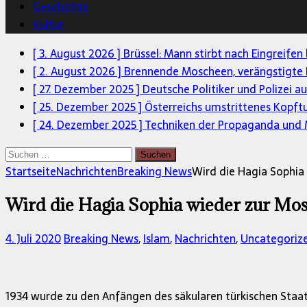
Geschichte
Kultur
[ 3. August 2026 ]
Brüssel: Mann stirbt nach Eingreifen
[ 2. August 2026 ]
Brennende Moscheen, verängstigte 
[ 27. Dezember 2025 ]
Deutsche Politiker und Polizei a
[ 25. Dezember 2025 ]
Österreichs umstrittenes Kopft
[ 24. Dezember 2025 ]
Techniken der Propaganda und M
Suchen
nach:
Startseite
Nachrichten
Breaking News
Wird die Hagia Sophia
Wird die Hagia Sophia wieder zur Mo
4. Juli 2020
Breaking News
,
Islam
,
Nachrichten
,
Uncategoriz
1934 wurde zu den Anfängen des säkularen türkischen Staa