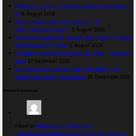
Eskalation im Jemen: Houthis greifen Saudi-Arabien
an
8. August 2026
Brüssel: Mann stirbt nach Eingreifen bei
islamfeindlichem Angriff
3. August 2026
Brennende Moscheen, verängstigte Familien: Gewalt
gegen Muslime in Nepal
2. August 2026
Deutsche Politiker und Polizei auf Lobby-Trips nach
Israel
27. Dezember 2025
Österreichs umstrittenes Kopftuchverbot – ein
Schritt in Richtung Ausgrenzung
25. Dezember 2025
Neueste Kommentare
Yüksel zu
#GazaGenozid: Türkische
Fußballmannschaften und der Coca-Cola-Boykott