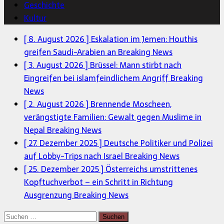
Geschichte
Kultur
[ 8. August 2026 ]
Eskalation im Jemen: Houthis
greifen Saudi-Arabien an
Breaking News
[ 3. August 2026 ]
Brüssel: Mann stirbt nach
Eingreifen bei islamfeindlichem Angriff
Breaking
News
[ 2. August 2026 ]
Brennende Moscheen,
verängstigte Familien: Gewalt gegen Muslime in
Nepal
Breaking News
[ 27. Dezember 2025 ]
Deutsche Politiker und Polizei
auf Lobby-Trips nach Israel
Breaking News
[ 25. Dezember 2025 ]
Österreichs umstrittenes
Kopftuchverbot – ein Schritt in Richtung
Ausgrenzung
Breaking News
Suchen