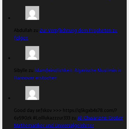
Abdullah zu
Zur Verpflichtung dem Propheten zu
folgen
Sibylle zu
Islamfeindlichkeit: Algerische Muslimin in
Hannover erstochen
Good day sefskov >>> https://q5kgxb4s78.com/?
6y590zk #Lolllukazzzur333 zu
Al-Chwarizmi: Großer
Mathematiker und Universalgelehrter