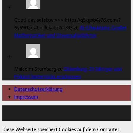
Good day sefskov >>> https://q5kgxb4s78.com/?
6y590zk #Lolllukazzzur333 zu
Al-Chwarizmi: Großer
Mathematiker und Universalgelehrter
Malcolm Sternberg zu
Oldenburg: 21-Jähriger von
Polizist hinterrücks erschossen
Datenschutzerklärung
Impressum
Copyright © 2026 | MH Magazine WordPress Theme von
MH Themes
Diese Webseite speichert Cookies auf dem Computer.