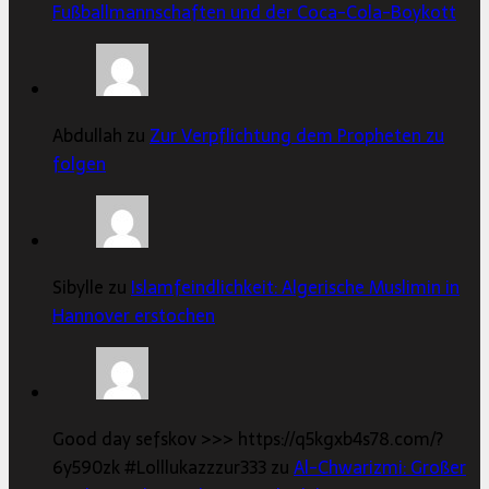
Fußballmannschaften und der Coca-Cola-Boykott
Abdullah zu
Zur Verpflichtung dem Propheten zu
folgen
Sibylle zu
Islamfeindlichkeit: Algerische Muslimin in
Hannover erstochen
Good day sefskov >>> https://q5kgxb4s78.com/?
6y590zk #Lolllukazzzur333 zu
Al-Chwarizmi: Großer