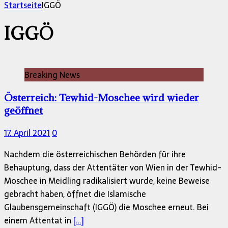
nach:
Startseite
IGGÖ
IGGÖ
Breaking News
Österreich: Tewhid-Moschee wird wieder
geöffnet
17. April 2021
0
Nachdem die österreichischen Behörden für ihre
Behauptung, dass der Attentäter von Wien in der Tewhid-
Moschee in Meidling radikalisiert wurde, keine Beweise
gebracht haben, öffnet die Islamische
Glaubensgemeinschaft (IGGÖ) die Moschee erneut. Bei
einem Attentat in
[…]