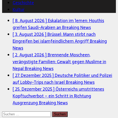
Geschichte
Kultur
[ 8. August 2026 ]
Eskalation im Jemen: Houthis
greifen Saudi-Arabien an
Breaking News
[ 3. August 2026 ]
Brüssel: Mann stirbt nach
Eingreifen bei islamfeindlichem Angriff
Breaking
News
[ 2. August 2026 ]
Brennende Moscheen,
verängstigte Familien: Gewalt gegen Muslime in
Nepal
Breaking News
[ 27. Dezember 2025 ]
Deutsche Politiker und Polizei
auf Lobby-Trips nach Israel
Breaking News
[ 25. Dezember 2025 ]
Österreichs umstrittenes
Kopftuchverbot – ein Schritt in Richtung
Ausgrenzung
Breaking News
Suchen