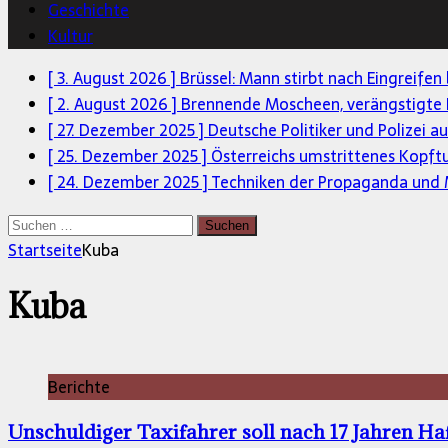
Geschichte
Kultur
[ 3. August 2026 ]
Brüssel: Mann stirbt nach Eingreifen
[ 2. August 2026 ]
Brennende Moscheen, verängstigte 
[ 27. Dezember 2025 ]
Deutsche Politiker und Polizei a
[ 25. Dezember 2025 ]
Österreichs umstrittenes Kopft
[ 24. Dezember 2025 ]
Techniken der Propaganda und M
Suchen
nach:
Startseite
Kuba
Kuba
Berichte
Unschuldiger Taxifahrer soll nach 17 Jahren H