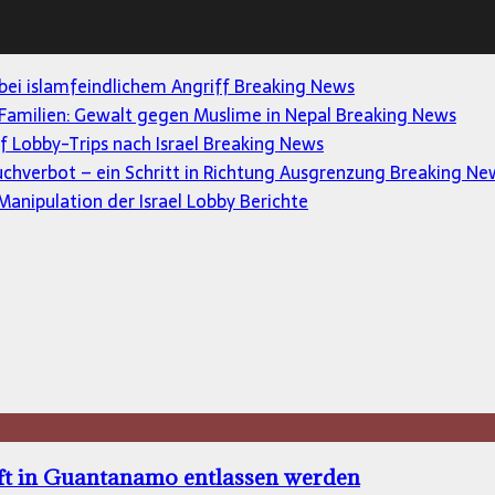
 bei islamfeindlichem Angriff
Breaking News
Familien: Gewalt gegen Muslime in Nepal
Breaking News
uf Lobby-Trips nach Israel
Breaking News
uchverbot – ein Schritt in Richtung Ausgrenzung
Breaking Ne
anipulation der Israel Lobby
Berichte
aft in Guantanamo entlassen werden