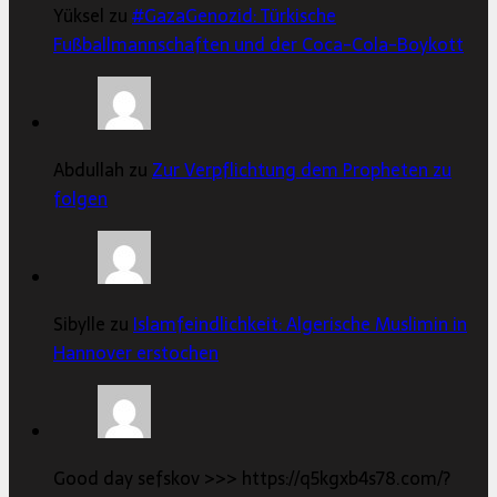
Yüksel zu
#GazaGenozid: Türkische
Fußballmannschaften und der Coca-Cola-Boykott
Abdullah zu
Zur Verpflichtung dem Propheten zu
folgen
Sibylle zu
Islamfeindlichkeit: Algerische Muslimin in
Hannover erstochen
Good day sefskov >>> https://q5kgxb4s78.com/?