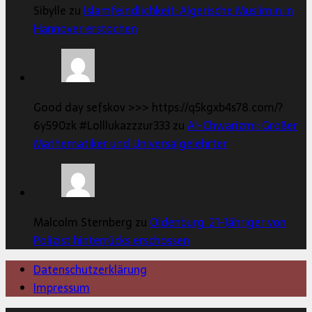
Sibylle zu
Islamfeindlichkeit: Algerische Muslimin in
Hannover erstochen
Good day sefskov >>> https://q5kgxb4s78.com/?
6y590zk #Lolllukazzzur333 zu
Al-Chwarizmi: Großer
Mathematiker und Universalgelehrter
Malcolm Sternberg zu
Oldenburg: 21-Jähriger von
Polizist hinterrücks erschossen
Datenschutzerklärung
Impressum