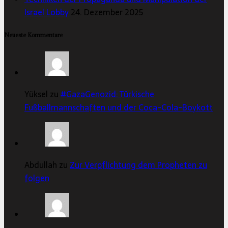
Israel Lobby
24. Dezember 2025
Neueste Kommentare
Yüksel zu
#GazaGenozid: Türkische
Fußballmannschaften und der Coca-Cola-Boykott
Abdullah zu
Zur Verpflichtung dem Propheten zu
folgen