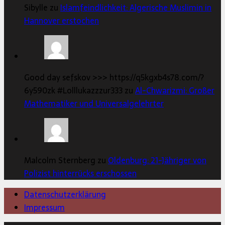
Sibylle zu
Islamfeindlichkeit: Algerische Muslimin in
Hannover erstochen
Good day sefskov >>> https://q5kgxb4s78.com/?
6y590zk #Lolllukazzzur333 zu
Al-Chwarizmi: Großer
Mathematiker und Universalgelehrter
Malcolm Sternberg zu
Oldenburg: 21-Jähriger von
Polizist hinterrücks erschossen
Datenschutzerklärung
Impressum