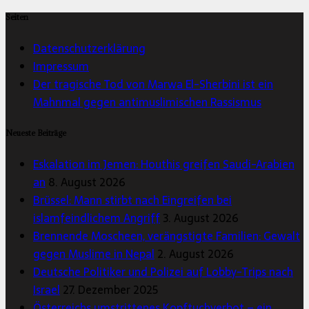
Seiten
Datenschutzerklärung
Impressum
Der tragische Tod von Marwa El-Sherbini ist ein
Mahnmal gegen antimuslimischen Rassismus
Neueste Beiträge
Eskalation im Jemen: Houthis greifen Saudi-Arabien
an
8. August 2026
Brüssel: Mann stirbt nach Eingreifen bei
islamfeindlichem Angriff
3. August 2026
Brennende Moscheen, verängstigte Familien: Gewalt
gegen Muslime in Nepal
2. August 2026
Deutsche Politiker und Polizei auf Lobby-Trips nach
Israel
27. Dezember 2025
Österreichs umstrittenes Kopftuchverbot – ein