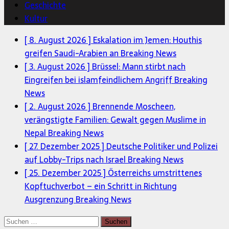
Geschichte
Kultur
[ 8. August 2026 ]
Eskalation im Jemen: Houthis
greifen Saudi-Arabien an
Breaking News
[ 3. August 2026 ]
Brüssel: Mann stirbt nach
Eingreifen bei islamfeindlichem Angriff
Breaking
News
[ 2. August 2026 ]
Brennende Moscheen,
verängstigte Familien: Gewalt gegen Muslime in
Nepal
Breaking News
[ 27. Dezember 2025 ]
Deutsche Politiker und Polizei
auf Lobby-Trips nach Israel
Breaking News
[ 25. Dezember 2025 ]
Österreichs umstrittenes
Kopftuchverbot – ein Schritt in Richtung
Ausgrenzung
Breaking News
Suchen