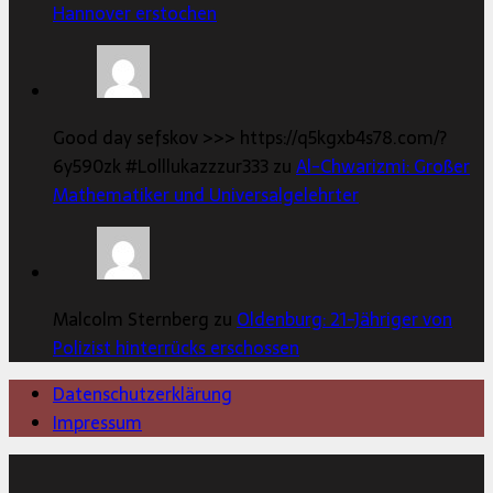
Hannover erstochen
Good day sefskov >>> https://q5kgxb4s78.com/?
6y590zk #Lolllukazzzur333 zu
Al-Chwarizmi: Großer
Mathematiker und Universalgelehrter
Malcolm Sternberg zu
Oldenburg: 21-Jähriger von
Polizist hinterrücks erschossen
Datenschutzerklärung
Impressum
Copyright © 2026 | MH Magazine WordPress Theme von