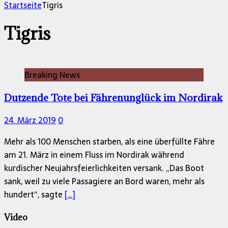
nach:
Startseite
Tigris
Tigris
Breaking News
Dutzende Tote bei Fährenunglück im Nordirak
24. März 2019
0
Mehr als 100 Menschen starben, als eine überfüllte Fähre
am 21. März in einem Fluss im Nordirak während
kurdischer Neujahrsfeierlichkeiten versank. „Das Boot
sank, weil zu viele Passagiere an Bord waren, mehr als
hundert“, sagte
[…]
Video