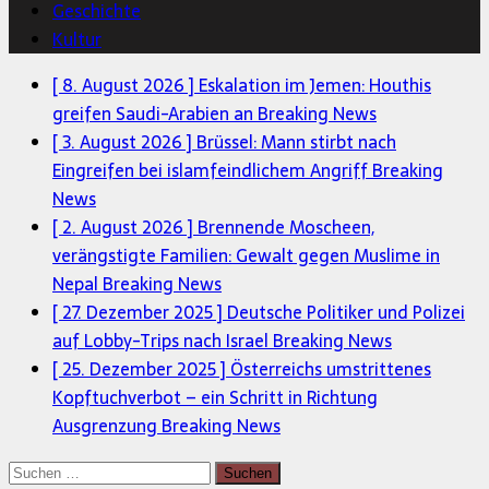
Geschichte
Kultur
[ 8. August 2026 ]
Eskalation im Jemen: Houthis
greifen Saudi-Arabien an
Breaking News
[ 3. August 2026 ]
Brüssel: Mann stirbt nach
Eingreifen bei islamfeindlichem Angriff
Breaking
News
[ 2. August 2026 ]
Brennende Moscheen,
verängstigte Familien: Gewalt gegen Muslime in
Nepal
Breaking News
[ 27. Dezember 2025 ]
Deutsche Politiker und Polizei
auf Lobby-Trips nach Israel
Breaking News
[ 25. Dezember 2025 ]
Österreichs umstrittenes
Kopftuchverbot – ein Schritt in Richtung
Ausgrenzung
Breaking News
Suchen