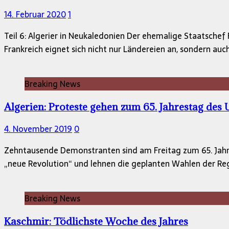
14. Februar 2020
1
Teil 6: Algerier in Neukaledonien Der ehemalige Staatschef 
Frankreich eignet sich nicht nur Ländereien an, sondern auc
Breaking News
Algerien: Proteste gehen zum 65. Jahrestag des
4. November 2019
0
Zehntausende Demonstranten sind am Freitag zum 65. Jah
„neue Revolution“ und lehnen die geplanten Wahlen der Re
Breaking News
Kaschmir: Tödlichste Woche des Jahres