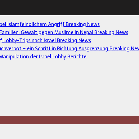
 bei islamfeindlichem Angriff
Breaking News
Familien: Gewalt gegen Muslime in Nepal
Breaking News
uf Lobby-Trips nach Israel
Breaking News
uchverbot – ein Schritt in Richtung Ausgrenzung
Breaking Ne
anipulation der Israel Lobby
Berichte