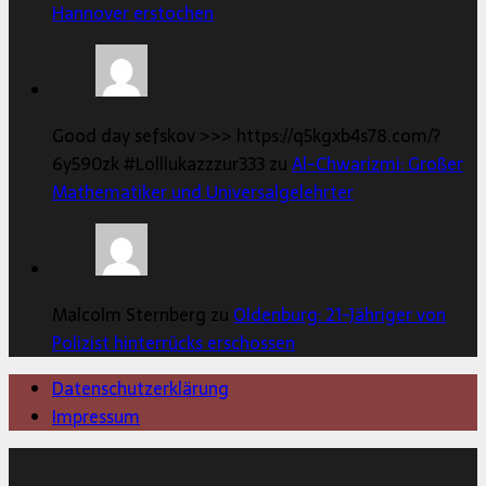
Hannover erstochen
Good day sefskov >>> https://q5kgxb4s78.com/?
6y590zk #Lolllukazzzur333 zu
Al-Chwarizmi: Großer
Mathematiker und Universalgelehrter
Malcolm Sternberg zu
Oldenburg: 21-Jähriger von
Polizist hinterrücks erschossen
Datenschutzerklärung
Impressum
Copyright © 2026 | MH Magazine WordPress Theme von