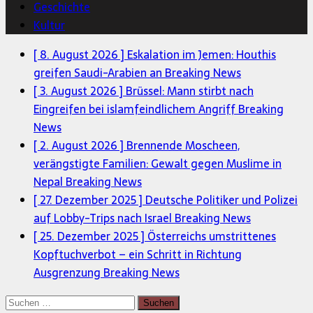
Geschichte
Kultur
[ 8. August 2026 ]
Eskalation im Jemen: Houthis
greifen Saudi-Arabien an
Breaking News
[ 3. August 2026 ]
Brüssel: Mann stirbt nach
Eingreifen bei islamfeindlichem Angriff
Breaking
News
[ 2. August 2026 ]
Brennende Moscheen,
verängstigte Familien: Gewalt gegen Muslime in
Nepal
Breaking News
[ 27. Dezember 2025 ]
Deutsche Politiker und Polizei
auf Lobby-Trips nach Israel
Breaking News
[ 25. Dezember 2025 ]
Österreichs umstrittenes
Kopftuchverbot – ein Schritt in Richtung
Ausgrenzung
Breaking News
Suchen