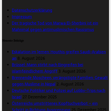
Datenschutzerklärung
Impressum
Der tragische Tod von Marwa El-Sherbini ist ein
Mahnmal gegen antimuslimischen Rassismus
Neueste Beiträge
Eskalation im Jemen: Houthis greifen Saudi-Arabien
an
8. August 2026
Brüssel: Mann stirbt nach Eingreifen bei
islamfeindlichem Angriff
3. August 2026
Brennende Moscheen, verängstigte Familien: Gewalt
gegen Muslime in Nepal
2. August 2026
Deutsche Politiker und Polizei auf Lobby-Trips nach
Israel
27. Dezember 2025
Österreichs umstrittenes Kopftuchverbot – ein
Schritt in Richtung Ausgrenzung
25. Dezember 2025