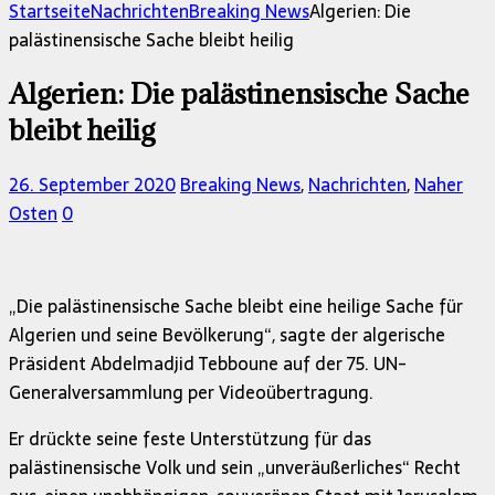
nach:
Startseite
Nachrichten
Breaking News
Algerien: Die
palästinensische Sache bleibt heilig
Algerien: Die palästinensische Sache
bleibt heilig
26. September 2020
Breaking News
,
Nachrichten
,
Naher
Osten
0
„Die palästinensische Sache bleibt eine heilige Sache für
Algerien und seine Bevölkerung“, sagte der algerische
Präsident Abdelmadjid Tebboune auf der 75. UN-
Generalversammlung per Videoübertragung.
Er drückte seine feste Unterstützung für das
palästinensische Volk und sein „unveräußerliches“ Recht