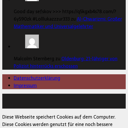
Good day sefskov >>> https://q5kgxb4s78.com/?
6y590zk #Lolllukazzzur333 zu
Al-Chwarizmi: Großer
Mathematiker und Universalgelehrter
Malcolm Sternberg zu
Oldenburg: 21-Jähriger von
Polizist hinterrücks erschossen
Datenschutzerklärung
Impressum
Copyright © 2026 | MH Magazine WordPress Theme von
MH Themes
Diese Webseite speichert Cookies auf dem Computer.
Diese Cookies werden genutzt für eine noch bessere