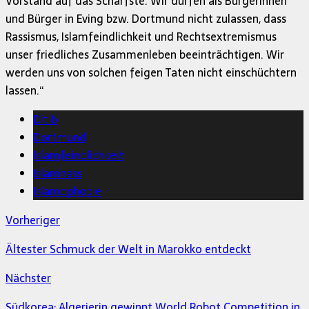
Vorstand auf das Schärfste. Wir dürfen als Bürgerinnen
und Bürger in Eving bzw. Dortmund nicht zulassen, dass
Rassismus, Islamfeindlichkeit und Rechtsextremismus
unser friedliches Zusammenleben beeinträchtigen. Wir
werden uns von solchen feigen Taten nicht einschüchtern
lassen.“
Ditib
Dortmund
Islamfeindlichkeit
Islamhass
Islamophobie
Vorheriger
Ältester Schmuck der Welt in Marokko entdeckt
Nächster
Südkorea: Algerierin gewinnt World Robot Competition in