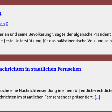
g
ten
0
lgerien und seine Bevölkerung“, sagte der algerische Präside
 feste Unterstützung für das palästinensische Volk und sei
achrichten in staatlichen Fernsehen
che eine Nachrichtensendung in einem öffentlich-rechtlichen
chrichten im staatlichen Fernsehsender präsentiert.
[…]