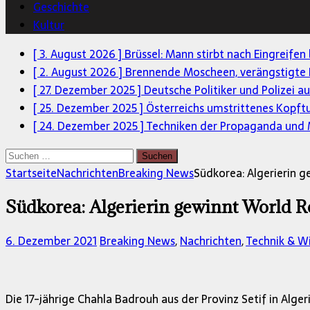
Geschichte
Kultur
[ 3. August 2026 ]
Brüssel: Mann stirbt nach Eingreifen
[ 2. August 2026 ]
Brennende Moscheen, verängstigte 
[ 27. Dezember 2025 ]
Deutsche Politiker und Polizei a
[ 25. Dezember 2025 ]
Österreichs umstrittenes Kopft
[ 24. Dezember 2025 ]
Techniken der Propaganda und M
Suchen
nach:
Startseite
Nachrichten
Breaking News
Südkorea: Algerierin 
Südkorea: Algerierin gewinnt World R
6. Dezember 2021
Breaking News
,
Nachrichten
,
Technik & W
Die 17-jährige Chahla Badrouh aus der Provinz Setif in A