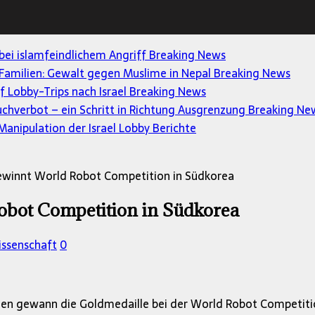
 bei islamfeindlichem Angriff
Breaking News
Familien: Gewalt gegen Muslime in Nepal
Breaking News
uf Lobby-Trips nach Israel
Breaking News
uchverbot – ein Schritt in Richtung Ausgrenzung
Breaking Ne
anipulation der Israel Lobby
Berichte
gewinnt World Robot Competition in Südkorea
obot Competition in Südkorea
issenschaft
0
lgerien gewann die Goldmedaille bei der World Robot Compet