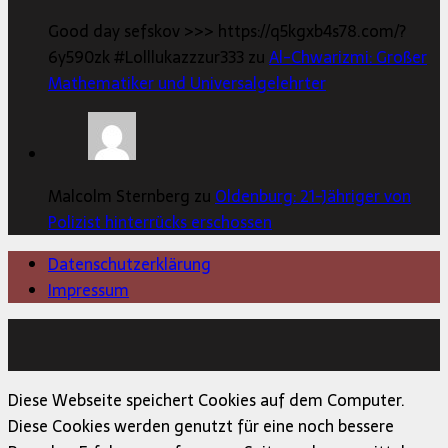
Good day sefskov >>> https://q5kgxb4s78.com/?
6y590zk #Lolllukazzzur333 zu
Al-Chwarizmi: Großer
Mathematiker und Universalgelehrter
Malcolm Sternberg zu
Oldenburg: 21-Jähriger von
Polizist hinterrücks erschossen
Datenschutzerklärung
Impressum
Copyright © 2026 | MH Magazine WordPress Theme von
MH Themes
Diese Webseite speichert Cookies auf dem Computer.
Diese Cookies werden genutzt für eine noch bessere