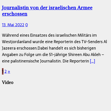
Journalistin von der israelischen Armee
erschossen
13. Mai 2022
0
Während eines Einsatzes des israelischen Militärs im
Westjordanland wurde eine Reporterin des TV-Senders Al
Jazeera erschossen.Dabei handelt es sich bisherigen
Angaben zu Folge um die 51-jährige Shireen Abu Akleh –
eine palistinensische Journalistin. Die Reporterin
[…]
Seitennummerierung
1
2
»
der
Video
Beiträge