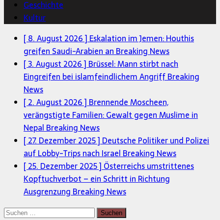
Geschichte
Kultur
[ 8. August 2026 ]
Eskalation im Jemen: Houthis
greifen Saudi-Arabien an
Breaking News
[ 3. August 2026 ]
Brüssel: Mann stirbt nach
Eingreifen bei islamfeindlichem Angriff
Breaking
News
[ 2. August 2026 ]
Brennende Moscheen,
verängstigte Familien: Gewalt gegen Muslime in
Nepal
Breaking News
[ 27. Dezember 2025 ]
Deutsche Politiker und Polizei
auf Lobby-Trips nach Israel
Breaking News
[ 25. Dezember 2025 ]
Österreichs umstrittenes
Kopftuchverbot – ein Schritt in Richtung
Ausgrenzung
Breaking News
Suchen