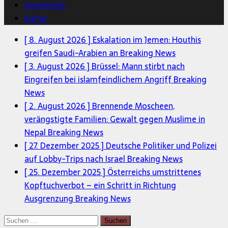
Geschichte
Kultur
[ 8. August 2026 ]
Eskalation im Jemen: Houthis
greifen Saudi-Arabien an
Breaking News
[ 3. August 2026 ]
Brüssel: Mann stirbt nach
Eingreifen bei islamfeindlichem Angriff
Breaking
News
[ 2. August 2026 ]
Brennende Moscheen,
verängstigte Familien: Gewalt gegen Muslime in
Nepal
Breaking News
[ 27. Dezember 2025 ]
Deutsche Politiker und Polizei
auf Lobby-Trips nach Israel
Breaking News
[ 25. Dezember 2025 ]
Österreichs umstrittenes
Kopftuchverbot – ein Schritt in Richtung
Ausgrenzung
Breaking News
Suchen