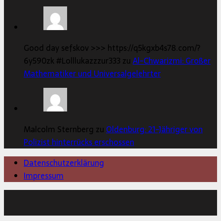
Good day sefskov >>> https://q5kgxb4s78.com/?
6y590zk #Lolllukazzzur333 zu
Al-Chwarizmi: Großer
Mathematiker und Universalgelehrter
Malcolm Sternberg zu
Oldenburg: 21-Jähriger von
Polizist hinterrücks erschossen
Datenschutzerklärung
Impressum
Copyright © 2026 | MH Magazine WordPress Theme von
MH Themes