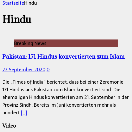
nach:
Startseite
Hindu
Hindu
Breaking News
Pakistan: 171 Hindus konvertierten zum Islam
27. September 2020
0
Die „Times of India“ berichtet, dass bei einer Zeremonie
171 Hindus aus Pakistan zum Islam konvertiert sind. Die
ehemaligen Hindus konvertierten am 21. September in der
Provinz Sindh. Bereits im Juni konvertierten mehr als
hundert
[…]
Video