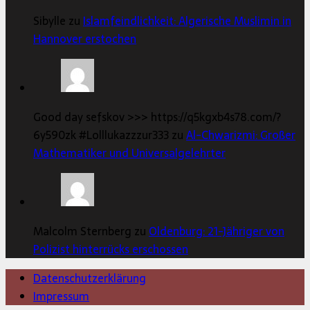
Sibylle zu
Islamfeindlichkeit: Algerische Muslimin in
Hannover erstochen
Good day sefskov >>> https://q5kgxb4s78.com/?
6y590zk #Lolllukazzzur333 zu
Al-Chwarizmi: Großer
Mathematiker und Universalgelehrter
Malcolm Sternberg zu
Oldenburg: 21-Jähriger von
Polizist hinterrücks erschossen
Datenschutzerklärung
Impressum