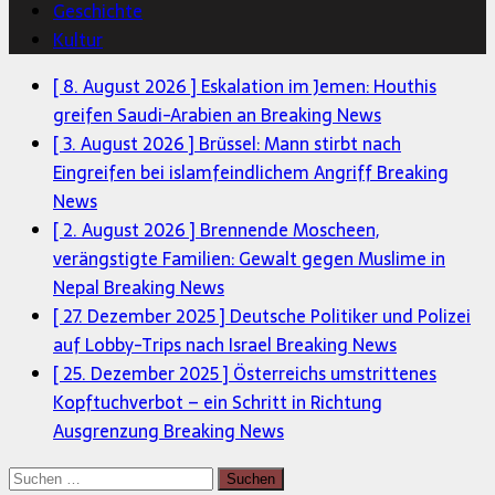
Geschichte
Kultur
[ 8. August 2026 ]
Eskalation im Jemen: Houthis
greifen Saudi-Arabien an
Breaking News
[ 3. August 2026 ]
Brüssel: Mann stirbt nach
Eingreifen bei islamfeindlichem Angriff
Breaking
News
[ 2. August 2026 ]
Brennende Moscheen,
verängstigte Familien: Gewalt gegen Muslime in
Nepal
Breaking News
[ 27. Dezember 2025 ]
Deutsche Politiker und Polizei
auf Lobby-Trips nach Israel
Breaking News
[ 25. Dezember 2025 ]
Österreichs umstrittenes
Kopftuchverbot – ein Schritt in Richtung
Ausgrenzung
Breaking News
Suchen