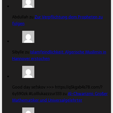
Abdullah zu
Zur Verpflichtung dem Propheten zu
folgen
Sibylle zu
Islamfeindlichkeit: Algerische Muslimin in
Hannover erstochen
Good day sefskov >>> https://q5kgxb4s78.com/?
6y590zk #Lolllukazzzur333 zu
Al-Chwarizmi: Großer
Mathematiker und Universalgelehrter