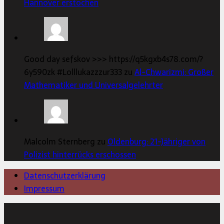
Hannover erstochen
Good day sefskov >>> https://q5kgxb4s78.com/?
6y590zk #Lolllukazzzur333 zu
Al-Chwarizmi: Großer
Mathematiker und Universalgelehrter
Malcolm Sternberg zu
Oldenburg: 21-Jähriger von
Polizist hinterrücks erschossen
Datenschutzerklärung
Impressum
Copyright © 2026 | MH Magazine WordPress Theme von
MH Themes