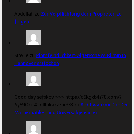
Abdullah zu
Zur Verpflichtung dem Propheten zu
folgen
Sibylle zu
Islamfeindlichkeit: Algerische Muslimin in
Hannover erstochen
Good day sefskov >>> https://q5kgxb4s78.com/?
6y590zk #Lolllukazzzur333 zu
Al-Chwarizmi: Großer
Mathematiker und Universalgelehrter