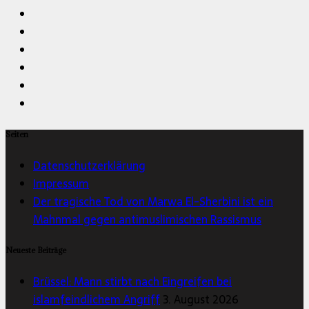
Seiten
Datenschutzerklärung
Impressum
Der tragische Tod von Marwa El-Sherbini ist ein
Mahnmal gegen antimuslimischen Rassismus
Neueste Beiträge
Brüssel: Mann stirbt nach Eingreifen bei
islamfeindlichem Angriff
3. August 2026