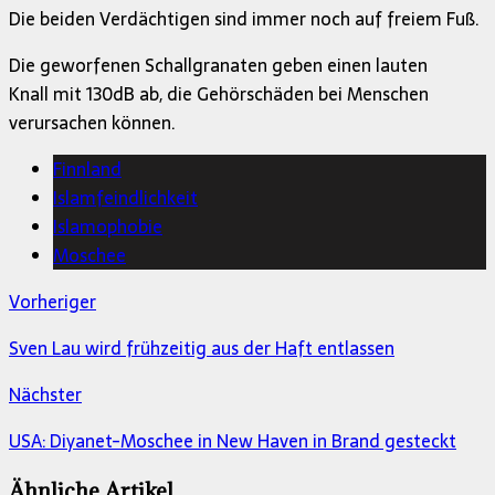
Die beiden Verdächtigen sind immer noch auf freiem Fuß.
Die geworfenen Schallgranaten geben einen lauten
Knall mit 130dB ab, die Gehörschäden bei Menschen
verursachen können.
Finnland
Islamfeindlichkeit
Islamophobie
Moschee
Vorheriger
Sven Lau wird frühzeitig aus der Haft entlassen
Nächster
USA: Diyanet-Moschee in New Haven in Brand gesteckt
Ähnliche Artikel