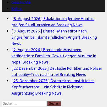
Geschichte
Kultur
[ 8. August 2026 ]
Eskalation im Jemen: Houthis
greifen Saudi-Arabien an
Breaking News
[ 3. August 2026 ]
Brüssel: Mann stirbt nach
Eingreifen bei islamfeindlichem Angriff
Breaking
News
[ 2. August 2026 ]
Brennende Moscheen,
verängstigte Familien: Gewalt gegen Muslime in
Nepal
Breaking News
[ 27. Dezember 2025 ]
Deutsche Politiker und Polizei
auf Lobby-Trips nach Israel
Breaking News
[ 25. Dezember 2025 ]
Österreichs umstrittenes
Kopftuchverbot – ein Schritt in Richtung
Ausgrenzung
Breaking News
Suchen