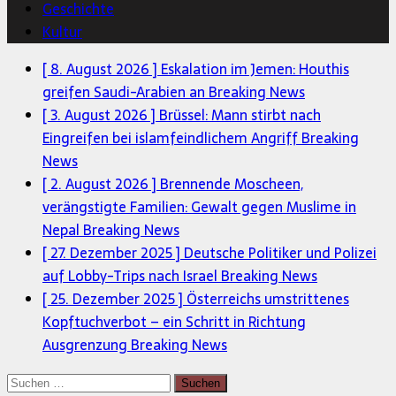
Geschichte
Kultur
[ 8. August 2026 ]
Eskalation im Jemen: Houthis
greifen Saudi-Arabien an
Breaking News
[ 3. August 2026 ]
Brüssel: Mann stirbt nach
Eingreifen bei islamfeindlichem Angriff
Breaking
News
[ 2. August 2026 ]
Brennende Moscheen,
verängstigte Familien: Gewalt gegen Muslime in
Nepal
Breaking News
[ 27. Dezember 2025 ]
Deutsche Politiker und Polizei
auf Lobby-Trips nach Israel
Breaking News
[ 25. Dezember 2025 ]
Österreichs umstrittenes
Kopftuchverbot – ein Schritt in Richtung
Ausgrenzung
Breaking News
Suchen