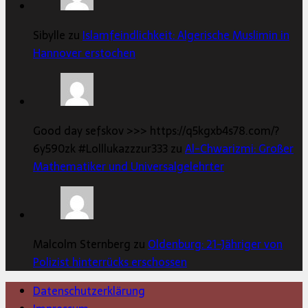
Sibylle zu
Islamfeindlichkeit: Algerische Muslimin in
Hannover erstochen
Good day sefskov >>> https://q5kgxb4s78.com/?
6y590zk #Lolllukazzzur333 zu
Al-Chwarizmi: Großer
Mathematiker und Universalgelehrter
Malcolm Sternberg zu
Oldenburg: 21-Jähriger von
Polizist hinterrücks erschossen
Datenschutzerklärung