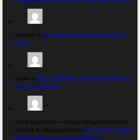
Abdullah zu
Zur Verpflichtung dem Propheten zu
folgen
Sibylle zu
Islamfeindlichkeit: Algerische Muslimin in
Hannover erstochen
Good day sefskov >>> https://q5kgxb4s78.com/?
6y590zk #Lolllukazzzur333 zu
Al-Chwarizmi: Großer
Mathematiker und Universalgelehrter