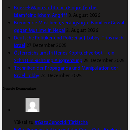
Brüssel: Mann stirbt nach Eingreifen bei
islamfeindlichem Angriff
3. August 2026
Brennende Moscheen, verängstigte Familien: Gewalt
gegen Muslime in Nepal
2. August 2026
Deutsche Politiker und Polizei auf Lobby-Trips nach
Israel
27. Dezember 2025
Österreichs umstrittenes Kopftuchverbot – ein
Schritt in Richtung Ausgrenzung
25. Dezember 2025
Techniken der Propaganda und Manipulation der
Israel Lobby
24. Dezember 2025
Neueste Kommentare
Yüksel zu
#GazaGenozid: Türkische
Fußballmannschaften und der Coca-Cola-Boykott