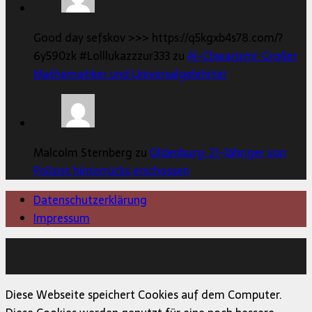
Good day sefskov >>> https://q5kgxb4s78.com/?
6y590zk #Lolllukazzzur333 zu
Al-Chwarizmi: Großer
Mathematiker und Universalgelehrter
Malcolm Sternberg zu
Oldenburg: 21-Jähriger von
Polizist hinterrücks erschossen
Datenschutzerklärung
Impressum
Copyright © 2026 | MH Magazine WordPress Theme von
MH Themes
Diese Webseite speichert Cookies auf dem Computer.