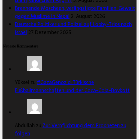
Brennende Moscheen, verängstigte Familien: Gewalt
gegen Muslime in Nepal
2. August 2026
Deutsche Politiker und Polizei auf Lobby-Trips nach
Israel
27. Dezember 2025
Neueste Kommentare
Yüksel zu
#GazaGenozid: Türkische
Fußballmannschaften und der Coca-Cola-Boykott
Abdullah zu
Zur Verpflichtung dem Propheten zu
folgen