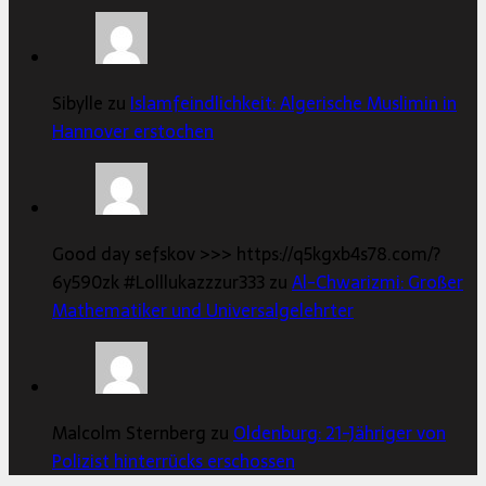
Sibylle zu
Islamfeindlichkeit: Algerische Muslimin in
Hannover erstochen
Good day sefskov >>> https://q5kgxb4s78.com/?
6y590zk #Lolllukazzzur333 zu
Al-Chwarizmi: Großer
Mathematiker und Universalgelehrter
Malcolm Sternberg zu
Oldenburg: 21-Jähriger von
Polizist hinterrücks erschossen