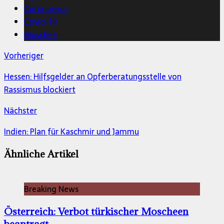
Coronavirus
Covid-19
Moschee
Vorheriger
Hessen: Hilfsgelder an Opferberatungsstelle von
Rassismus blockiert
Nächster
Indien: Plan für Kaschmir und Jammu
Ähnliche Artikel
Breaking News
Österreich: Verbot türkischer Moscheen
beantragt