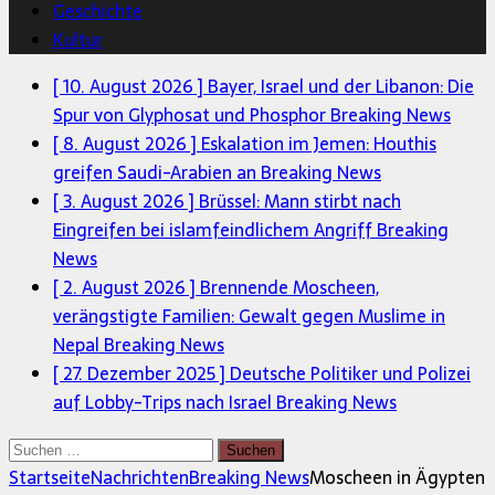
Geschichte
Kultur
[ 10. August 2026 ]
Bayer, Israel und der Libanon: Die
Spur von Glyphosat und Phosphor
Breaking News
[ 8. August 2026 ]
Eskalation im Jemen: Houthis
greifen Saudi-Arabien an
Breaking News
[ 3. August 2026 ]
Brüssel: Mann stirbt nach
Eingreifen bei islamfeindlichem Angriff
Breaking
News
[ 2. August 2026 ]
Brennende Moscheen,
verängstigte Familien: Gewalt gegen Muslime in
Nepal
Breaking News
[ 27. Dezember 2025 ]
Deutsche Politiker und Polizei
auf Lobby-Trips nach Israel
Breaking News
Suchen
nach:
Startseite
Nachrichten
Breaking News
Moscheen in Ägypten