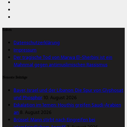
Seiten
Datenschutzerklärung
Impressum
Der tragische Tod von Marwa El-Sherbini ist ein
Mahnmal gegen antimuslimischen Rassismus
Neueste Beiträge
Bayer, Israel und der Libanon: Die Spur von Glyphosat
und Phosphor
10. August 2026
Eskalation im Jemen: Houthis greifen Saudi-Arabien
an
8. August 2026
Brüssel: Mann stirbt nach Eingreifen bei
islamfeindlichem Angriff
3. August 2026