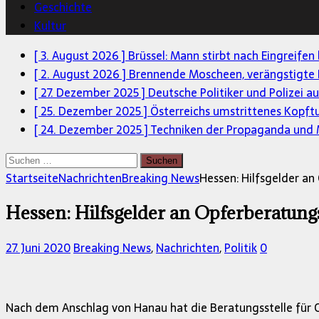
Geschichte
Kultur
[ 3. August 2026 ]
Brüssel: Mann stirbt nach Eingreifen
[ 2. August 2026 ]
Brennende Moscheen, verängstigte 
[ 27. Dezember 2025 ]
Deutsche Politiker und Polizei a
[ 25. Dezember 2025 ]
Österreichs umstrittenes Kopft
[ 24. Dezember 2025 ]
Techniken der Propaganda und M
Suchen
nach:
Startseite
Nachrichten
Breaking News
Hessen: Hilfsgelder an
Hessen: Hilfsgelder an Opferberatungs
27. Juni 2020
Breaking News
,
Nachrichten
,
Politik
0
Nach dem Anschlag von Hanau hat die Beratungsstelle für O