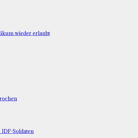
likum wieder erlaubt
prochen
n IDF-Soldaten