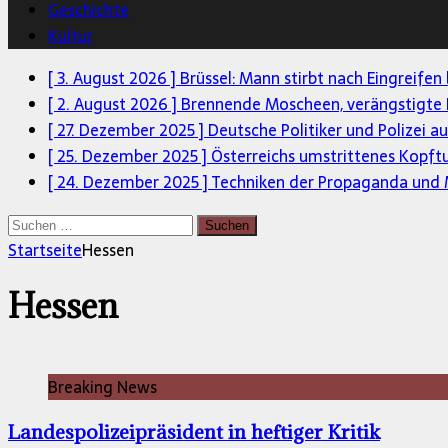
Geschichte
Kultur
[ 3. August 2026 ]
Brüssel: Mann stirbt nach Eingreifen
[ 2. August 2026 ]
Brennende Moscheen, verängstigte 
[ 27. Dezember 2025 ]
Deutsche Politiker und Polizei a
[ 25. Dezember 2025 ]
Österreichs umstrittenes Kopft
[ 24. Dezember 2025 ]
Techniken der Propaganda und M
Suchen
nach:
Startseite
Hessen
Hessen
Breaking News
Landespolizeipräsident in heftiger Kritik