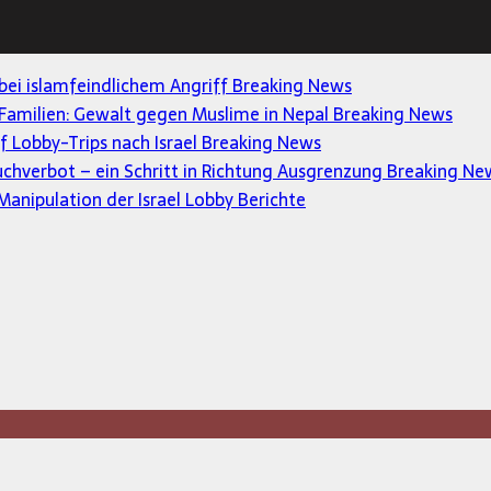
 bei islamfeindlichem Angriff
Breaking News
Familien: Gewalt gegen Muslime in Nepal
Breaking News
uf Lobby-Trips nach Israel
Breaking News
uchverbot – ein Schritt in Richtung Ausgrenzung
Breaking Ne
anipulation der Israel Lobby
Berichte