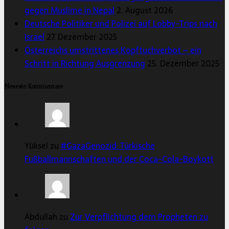
gegen Muslime in Nepal
2. August 2026
Deutsche Politiker und Polizei auf Lobby-Trips nach
Israel
27. Dezember 2025
Österreichs umstrittenes Kopftuchverbot – ein
Schritt in Richtung Ausgrenzung
25. Dezember 2025
Neueste Kommentare
Yüksel zu
#GazaGenozid: Türkische
Fußballmannschaften und der Coca-Cola-Boykott
Abdullah zu
Zur Verpflichtung dem Propheten zu