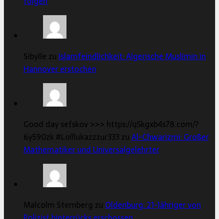
folgen
Sibylle zu
Islamfeindlichkeit: Algerische Muslimin in
Hannover erstochen
Good day sefskov >>> https://q5kgxb4s78.com/?
6y590zk #Lolllukazzzur333 zu
Al-Chwarizmi: Großer
Mathematiker und Universalgelehrter
Malcolm Sternberg zu
Oldenburg: 21-Jähriger von
Polizist hinterrücks erschossen