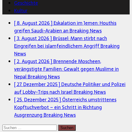
Geschichte
Kultur
[ 8. August 2026 ]
Eskalation im Jemen: Houthis
greifen Saudi-Arabien an
Breaking News
[ 3. August 2026 ]
Brüssel: Mann stirbt nach
Eingreifen bei islamfeindlichem Angriff
Breaking
News
[ 2. August 2026 ]
Brennende Moscheen,
verängstigte Familien: Gewalt gegen Muslime in
Nepal
Breaking News
[ 27. Dezember 2025 ]
Deutsche Politiker und Polizei
auf Lobby-Trips nach Israel
Breaking News
[ 25. Dezember 2025 ]
Österreichs umstrittenes
Kopftuchverbot – ein Schritt in Richtung
Ausgrenzung
Breaking News
Suchen