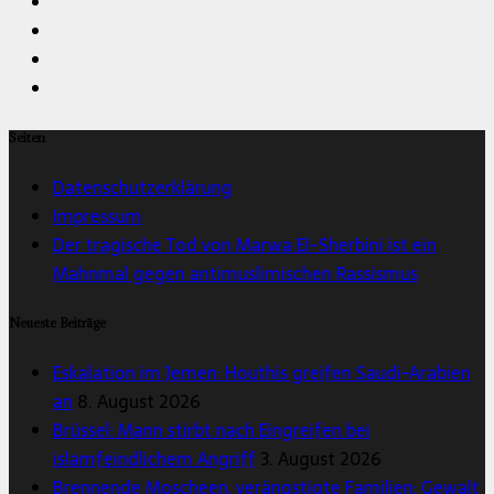
Seiten
Datenschutzerklärung
Impressum
Der tragische Tod von Marwa El-Sherbini ist ein
Mahnmal gegen antimuslimischen Rassismus
Neueste Beiträge
Eskalation im Jemen: Houthis greifen Saudi-Arabien
an
8. August 2026
Brüssel: Mann stirbt nach Eingreifen bei
islamfeindlichem Angriff
3. August 2026
Brennende Moscheen, verängstigte Familien: Gewalt