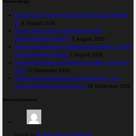
Neueste Beiträge
Eskalation im Jemen: Houthis greifen Saudi-Arabien
an
8. August 2026
Brüssel: Mann stirbt nach Eingreifen bei
islamfeindlichem Angriff
3. August 2026
Brennende Moscheen, verängstigte Familien: Gewalt
gegen Muslime in Nepal
2. August 2026
Deutsche Politiker und Polizei auf Lobby-Trips nach
Israel
27. Dezember 2025
Österreichs umstrittenes Kopftuchverbot – ein
Schritt in Richtung Ausgrenzung
25. Dezember 2025
Neueste Kommentare
Yüksel zu
#GazaGenozid: Türkische