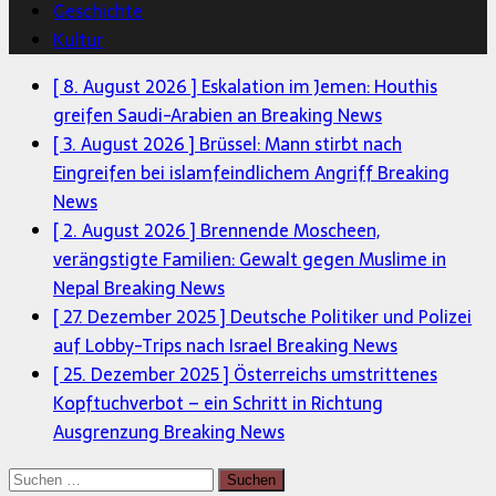
Geschichte
Kultur
[ 8. August 2026 ]
Eskalation im Jemen: Houthis
greifen Saudi-Arabien an
Breaking News
[ 3. August 2026 ]
Brüssel: Mann stirbt nach
Eingreifen bei islamfeindlichem Angriff
Breaking
News
[ 2. August 2026 ]
Brennende Moscheen,
verängstigte Familien: Gewalt gegen Muslime in
Nepal
Breaking News
[ 27. Dezember 2025 ]
Deutsche Politiker und Polizei
auf Lobby-Trips nach Israel
Breaking News
[ 25. Dezember 2025 ]
Österreichs umstrittenes
Kopftuchverbot – ein Schritt in Richtung
Ausgrenzung
Breaking News
Suchen