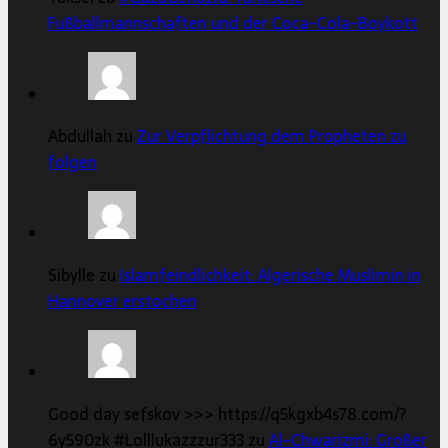
Fußballmannschaften und der Coca-Cola-Boykott
Abdullah zu
Zur Verpflichtung dem Propheten zu
folgen
Sibylle zu
Islamfeindlichkeit: Algerische Muslimin in
Hannover erstochen
Good day sefskov >>> https://q5kgxb4s78.com/?
6y590zk #Lolllukazzzur333 zu
Al-Chwarizmi: Großer