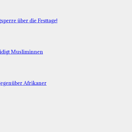
perre über die Festtage!
eidigt Musliminnen
 gegenüber Afrikaner