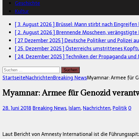
Geschichte
Kultur
[ 3. August 2026 ]
Brüssel: Mann stirbt nach Eingreifen
[ 2. August 2026 ]
Brennende Moscheen, verängstigte 
[ 27. Dezember 2025 ]
Deutsche Politiker und Polizei a
[ 25. Dezember 2025 ]
Österreichs umstrittenes Kopft
[ 24. Dezember 2025 ]
Techniken der Propaganda und M
Suchen
nach:
Startseite
Nachrichten
Breaking News
Myamnar: Armee für G
Myamnar: Armee für Genozid verantw
28. Juni 2018
Breaking News
,
Islam
,
Nachrichten
,
Politik
0
Laut Bericht von Amnesty International ist die Führungsspi