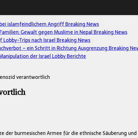
 bei islamfeindlichem Angriff
Breaking News
Familien: Gewalt gegen Muslime in Nepal
Breaking News
uf Lobby-Trips nach Israel
Breaking News
uchverbot – ein Schritt in Richtung Ausgrenzung
Breaking Ne
anipulation der Israel Lobby
Berichte
enozid verantwortlich
ortlich
tze der burmesischen Armee für die ethnische Säuberung und 