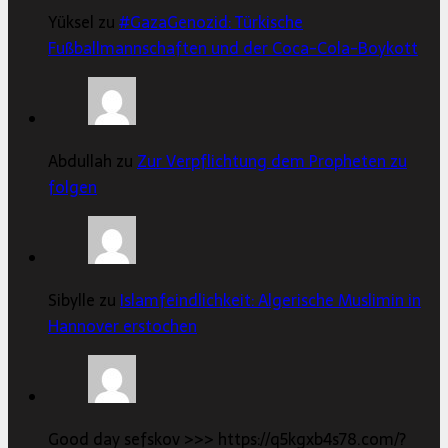
Yüksel zu
#GazaGenozid: Türkische
Fußballmannschaften und der Coca-Cola-Boykott
Abdullah zu
Zur Verpflichtung dem Propheten zu
folgen
Sibylle zu
Islamfeindlichkeit: Algerische Muslimin in
Hannover erstochen
Good day sefskov >>> https://q5kgxb4s78.com/?