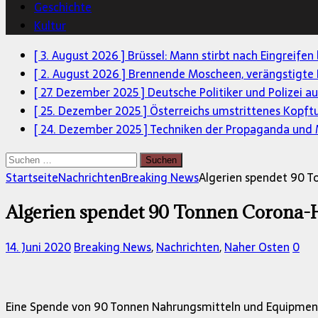
Geschichte
Kultur
[ 3. August 2026 ]
Brüssel: Mann stirbt nach Eingreifen
[ 2. August 2026 ]
Brennende Moscheen, verängstigte 
[ 27. Dezember 2025 ]
Deutsche Politiker und Polizei a
[ 25. Dezember 2025 ]
Österreichs umstrittenes Kopft
[ 24. Dezember 2025 ]
Techniken der Propaganda und M
Suchen
nach:
Startseite
Nachrichten
Breaking News
Algerien spendet 90 T
Algerien spendet 90 Tonnen Corona-H
14. Juni 2020
Breaking News
,
Nachrichten
,
Naher Osten
0
Eine Spende von 90 Tonnen Nahrungsmitteln und Equipmen