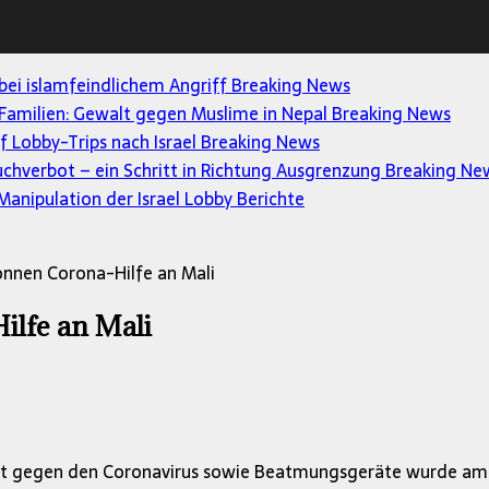
 bei islamfeindlichem Angriff
Breaking News
Familien: Gewalt gegen Muslime in Nepal
Breaking News
uf Lobby-Trips nach Israel
Breaking News
uchverbot – ein Schritt in Richtung Ausgrenzung
Breaking Ne
anipulation der Israel Lobby
Berichte
onnen Corona-Hilfe an Mali
ilfe an Mali
t gegen den Coronavirus sowie Beatmungsgeräte wurde am F