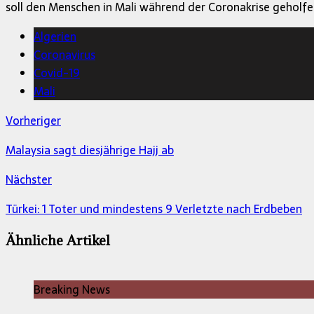
soll den Menschen in Mali während der Coronakrise geholf
Algerien
Coronavirus
Covid-19
Mali
Vorheriger
Malaysia sagt diesjährige Hajj ab
Nächster
Türkei: 1 Toter und mindestens 9 Verletzte nach Erdbeben
Ähnliche Artikel
Breaking News