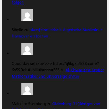
folgen
Sibylle zu
Islamfeindlichkeit: Algerische Muslimin in
Hannover erstochen
Good day sefskov >>> https://q5kgxb4s78.com/?
6y590zk #Lolllukazzzur333 zu
Al-Chwarizmi: Großer
Mathematiker und Universalgelehrter
Malcolm Sternberg zu
Oldenburg: 21-Jähriger von