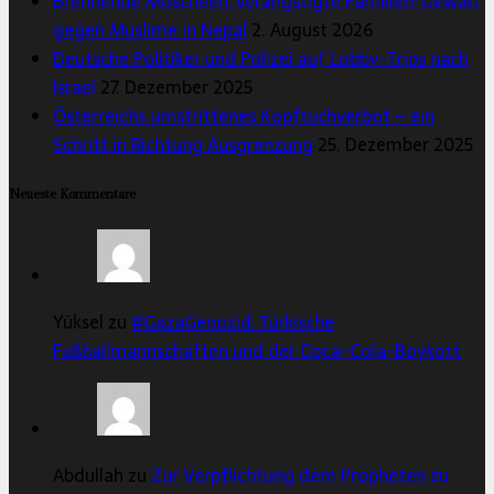
Brennende Moscheen, verängstigte Familien: Gewalt
gegen Muslime in Nepal
2. August 2026
Deutsche Politiker und Polizei auf Lobby-Trips nach
Israel
27. Dezember 2025
Österreichs umstrittenes Kopftuchverbot – ein
Schritt in Richtung Ausgrenzung
25. Dezember 2025
Neueste Kommentare
Yüksel zu
#GazaGenozid: Türkische
Fußballmannschaften und der Coca-Cola-Boykott
Abdullah zu
Zur Verpflichtung dem Propheten zu