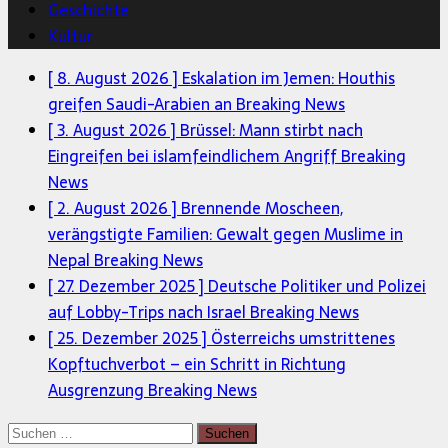
Geschichte
Kultur
[ 8. August 2026 ]
Eskalation im Jemen: Houthis
greifen Saudi-Arabien an
Breaking News
[ 3. August 2026 ]
Brüssel: Mann stirbt nach
Eingreifen bei islamfeindlichem Angriff
Breaking
News
[ 2. August 2026 ]
Brennende Moscheen,
verängstigte Familien: Gewalt gegen Muslime in
Nepal
Breaking News
[ 27. Dezember 2025 ]
Deutsche Politiker und Polizei
auf Lobby-Trips nach Israel
Breaking News
[ 25. Dezember 2025 ]
Österreichs umstrittenes
Kopftuchverbot – ein Schritt in Richtung
Ausgrenzung
Breaking News
Suchen