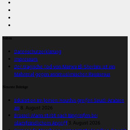
Seiten
Datenschutzerklärung
Impressum
Der tragische Tod von Marwa El-Sherbini ist ein
Mahnmal gegen antimuslimischen Rassismus
Neueste Beiträge
Eskalation im Jemen: Houthis greifen Saudi-Arabien
an
8. August 2026
Brüssel: Mann stirbt nach Eingreifen bei
islamfeindlichem Angriff
3. August 2026