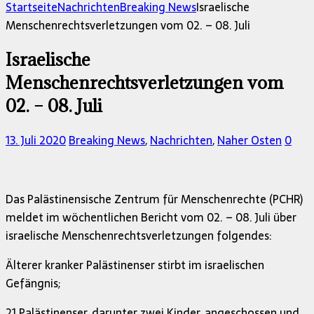
nach:
Startseite
Nachrichten
Breaking News
Israelische
Menschenrechtsverletzungen vom 02. – 08. Juli
Israelische
Menschenrechtsverletzungen vom
02. – 08. Juli
13. Juli 2020
Breaking News
,
Nachrichten
,
Naher Osten
0
Das Palästinensische Zentrum für Menschenrechte (PCHR)
meldet im wöchentlichen Bericht vom 02. – 08. Juli über
israelische Menschenrechtsverletzungen folgendes:
Älterer kranker Palästinenser stirbt im israelischen
Gefängnis;
21 Palästinenser, darunter zwei Kinder, angeschossen und