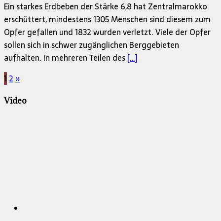
Ein starkes Erdbeben der Stärke 6,8 hat Zentralmarokko
erschüttert, mindestens 1305 Menschen sind diesem zum
Opfer gefallen und 1832 wurden verletzt. Viele der Opfer
sollen sich in schwer zugänglichen Berggebieten
aufhalten. In mehreren Teilen des
[…]
Seitennummerierung
1
2
»
der
Video
Beiträge