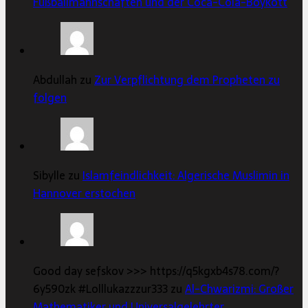
Fußballmannschaften und der Coca-Cola-Boykott
Abdullah zu
Zur Verpflichtung dem Propheten zu
folgen
Sibylle zu
Islamfeindlichkeit: Algerische Muslimin in
Hannover erstochen
Good day sefskov >>> https://q5kgxb4s78.com/?
6y590zk #Lolllukazzzur333 zu
Al-Chwarizmi: Großer
Mathematiker und Universalgelehrter