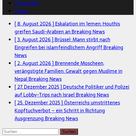
Geschichte
Kultur
[ 8. August 2026 ]
Eskalation im Jemen: Houthis
greifen Saudi-Arabien an
Breaking News
[ 3. August 2026 ]
Brüssel: Mann stirbt nach
Eingreifen bei islamfeindlichem Angriff
Breaking
News
[ 2. August 2026 ]
Brennende Moscheen,
verängstigte Familien: Gewalt gegen Muslime in
Nepal
Breaking News
[ 27. Dezember 2025 ]
Deutsche Politiker und Polizei
auf Lobby-Trips nach Israel
Breaking News
[ 25. Dezember 2025 ]
Österreichs umstrittenes
Kopftuchverbot – ein Schritt in Richtung
Ausgrenzung
Breaking News
Suchen