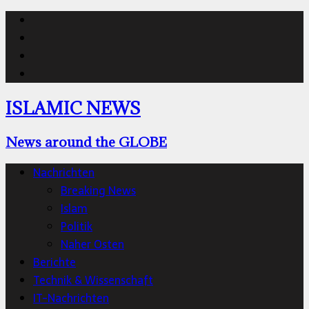
Islamic
News
Islamic
Facebook
News
Islamic
@Instagram
News
Islamic
#twitter
News
ISLAMIC NEWS
YouTube
News around the GLOBE
Nachrichten
Breaking News
Islam
Politik
Naher Osten
Berichte
Technik & Wissenschaft
IT-Nachrichten