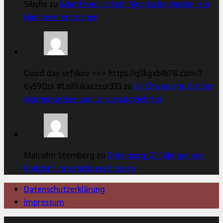
Sibylle zu
Islamfeindlichkeit: Algerische Muslimin in
Hannover erstochen
Good day sefskov >>> https://q5kgxb4s78.com/?
6y590zk #Lolllukazzzur333 zu
Al-Chwarizmi: Großer
Mathematiker und Universalgelehrter
Malcolm Sternberg zu
Oldenburg: 21-Jähriger von
Polizist hinterrücks erschossen
Datenschutzerklärung
Impressum
Copyright © 2026 | MH Magazine WordPress Theme von