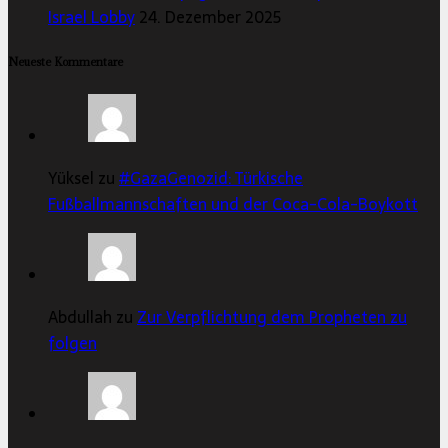
Israel Lobby
24. Dezember 2025
Neueste Kommentare
Yüksel zu
#GazaGenozid: Türkische
Fußballmannschaften und der Coca-Cola-Boykott
Abdullah zu
Zur Verpflichtung dem Propheten zu
folgen