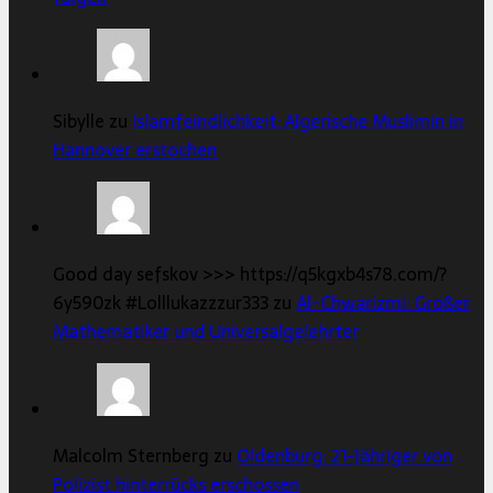
Sibylle zu
Islamfeindlichkeit: Algerische Muslimin in
Hannover erstochen
Good day sefskov >>> https://q5kgxb4s78.com/?
6y590zk #Lolllukazzzur333 zu
Al-Chwarizmi: Großer
Mathematiker und Universalgelehrter
Malcolm Sternberg zu
Oldenburg: 21-Jähriger von
Polizist hinterrücks erschossen