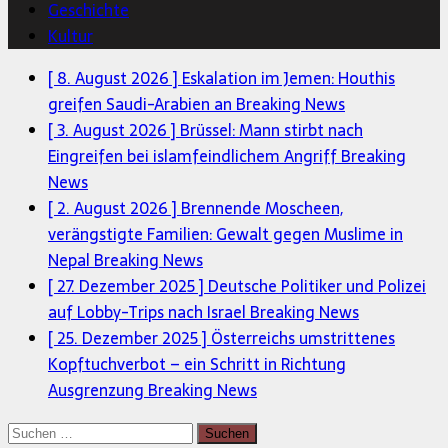
Geschichte
Kultur
[ 8. August 2026 ]
Eskalation im Jemen: Houthis
greifen Saudi-Arabien an
Breaking News
[ 3. August 2026 ]
Brüssel: Mann stirbt nach
Eingreifen bei islamfeindlichem Angriff
Breaking
News
[ 2. August 2026 ]
Brennende Moscheen,
verängstigte Familien: Gewalt gegen Muslime in
Nepal
Breaking News
[ 27. Dezember 2025 ]
Deutsche Politiker und Polizei
auf Lobby-Trips nach Israel
Breaking News
[ 25. Dezember 2025 ]
Österreichs umstrittenes
Kopftuchverbot – ein Schritt in Richtung
Ausgrenzung
Breaking News
Suchen