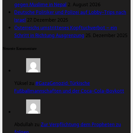
gegen Muslime in Nepal
2. August 2026
Deutsche Politiker und Polizei auf Lobby-Trips nach
Israel
27. Dezember 2025
Österreichs umstrittenes Kopftuchverbot – ein
Schritt in Richtung Ausgrenzung
25. Dezember 2025
Neueste Kommentare
Yüksel zu
#GazaGenozid: Türkische
Fußballmannschaften und der Coca-Cola-Boykott
Abdullah zu
Zur Verpflichtung dem Propheten zu
folgen