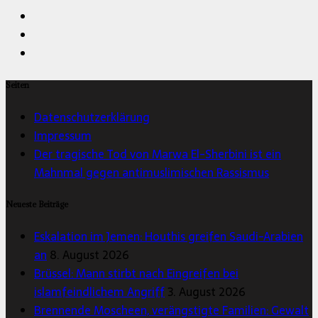
Seiten
Datenschutzerklärung
Impressum
Der tragische Tod von Marwa El-Sherbini ist ein
Mahnmal gegen antimuslimischen Rassismus
Neueste Beiträge
Eskalation im Jemen: Houthis greifen Saudi-Arabien
an
8. August 2026
Brüssel: Mann stirbt nach Eingreifen bei
islamfeindlichem Angriff
3. August 2026
Brennende Moscheen, verängstigte Familien: Gewalt