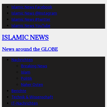
Islamic News Facebook
Islamic News @Instagram
Islamic News #twitter
Islamic News YouTube
ISLAMIC NEWS
News around the GLOBE
Nachrichten
Breaking News
Islam
Politik
Naher Osten
Berichte
Technik & Wissenschaft
IT-Nachrichten