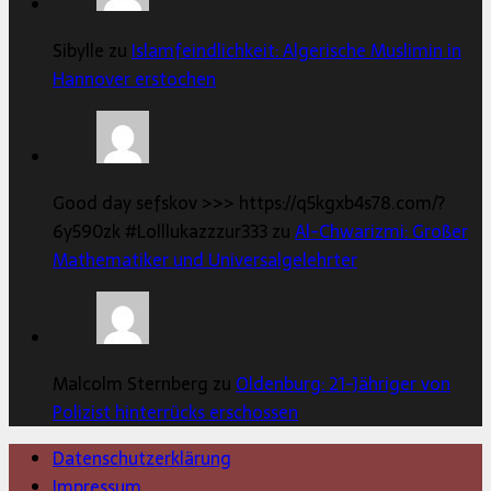
Sibylle zu
Islamfeindlichkeit: Algerische Muslimin in
Hannover erstochen
Good day sefskov >>> https://q5kgxb4s78.com/?
6y590zk #Lolllukazzzur333 zu
Al-Chwarizmi: Großer
Mathematiker und Universalgelehrter
Malcolm Sternberg zu
Oldenburg: 21-Jähriger von
Polizist hinterrücks erschossen
Datenschutzerklärung
Impressum