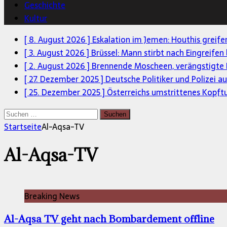
Geschichte
Kultur
[ 8. August 2026 ]
Eskalation im Jemen: Houthis greif
[ 3. August 2026 ]
Brüssel: Mann stirbt nach Eingreifen
[ 2. August 2026 ]
Brennende Moscheen, verängstigte 
[ 27. Dezember 2025 ]
Deutsche Politiker und Polizei a
[ 25. Dezember 2025 ]
Österreichs umstrittenes Kopft
Suchen
nach:
Startseite
Al-Aqsa-TV
Al-Aqsa-TV
Breaking News
Al-Aqsa TV geht nach Bombardement offline