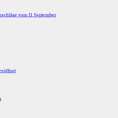
nschläge vom 11. September
eröffnet
n