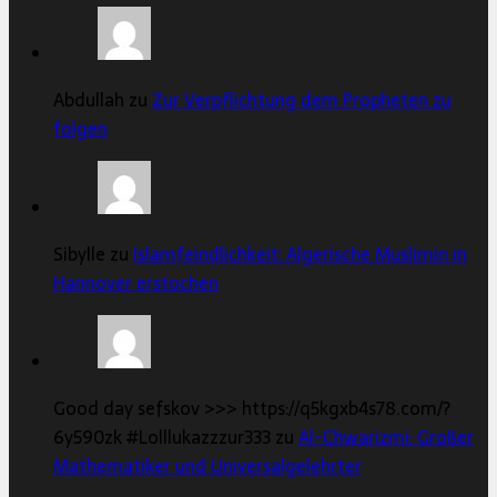
Abdullah zu
Zur Verpflichtung dem Propheten zu
folgen
Sibylle zu
Islamfeindlichkeit: Algerische Muslimin in
Hannover erstochen
Good day sefskov >>> https://q5kgxb4s78.com/?
6y590zk #Lolllukazzzur333 zu
Al-Chwarizmi: Großer
Mathematiker und Universalgelehrter