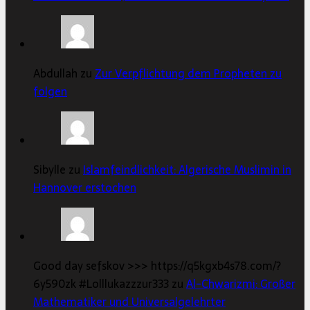
Abdullah zu
Zur Verpflichtung dem Propheten zu
folgen
Sibylle zu
Islamfeindlichkeit: Algerische Muslimin in
Hannover erstochen
Good day sefskov >>> https://q5kgxb4s78.com/?
6y590zk #Lolllukazzzur333 zu
Al-Chwarizmi: Großer
Mathematiker und Universalgelehrter