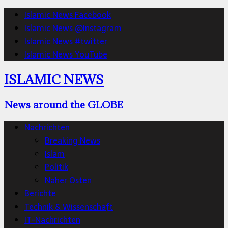
Islamic News Facebook
Islamic News @Instagram
Islamic News #twitter
Islamic News YouTube
ISLAMIC NEWS
News around the GLOBE
Nachrichten
Breaking News
Islam
Politik
Naher Osten
Berichte
Technik & Wissenschaft
IT-Nachrichten