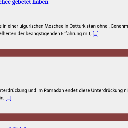
schee gebetet haben
ie in einer uigurischen Moschee in Ostturkistan ohne „Geneh
inzelheiten der beängstigenden Erfahrung mit,
[…]
 Unterdrückung und im Ramadan endet diese Unterdrückung n
in,
[…]