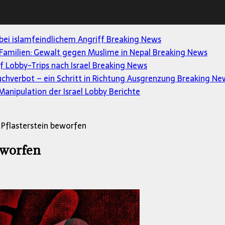
 bei islamfeindlichem Angriff
Breaking News
Familien: Gewalt gegen Muslime in Nepal
Breaking News
uf Lobby-Trips nach Israel
Breaking News
uchverbot – ein Schritt in Richtung Ausgrenzung
Breaking Ne
anipulation der Israel Lobby
Berichte
Pflasterstein beworfen
eworfen