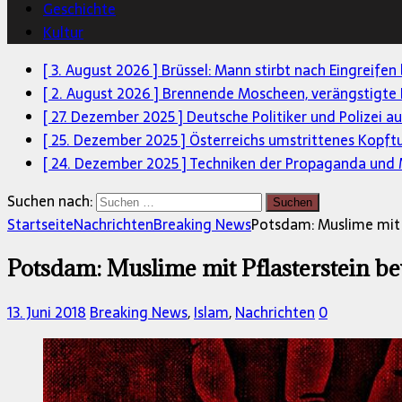
Geschichte
Kultur
[ 3. August 2026 ]
Brüssel: Mann stirbt nach Eingreifen
[ 2. August 2026 ]
Brennende Moscheen, verängstigte 
[ 27. Dezember 2025 ]
Deutsche Politiker und Polizei a
[ 25. Dezember 2025 ]
Österreichs umstrittenes Kopft
[ 24. Dezember 2025 ]
Techniken der Propaganda und M
Suchen nach:
Startseite
Nachrichten
Breaking News
Potsdam: Muslime mit 
Potsdam: Muslime mit Pflasterstein b
13. Juni 2018
Breaking News
,
Islam
,
Nachrichten
0