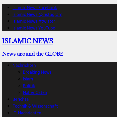
Islamic News Facebook
Islamic News @Instagram
Islamic News #twitter
Islamic News YouTube
ISLAMIC NEWS
News around the GLOBE
Nachrichten
Breaking News
Islam
Politik
Naher Osten
Berichte
Technik & Wissenschaft
IT-Nachrichten