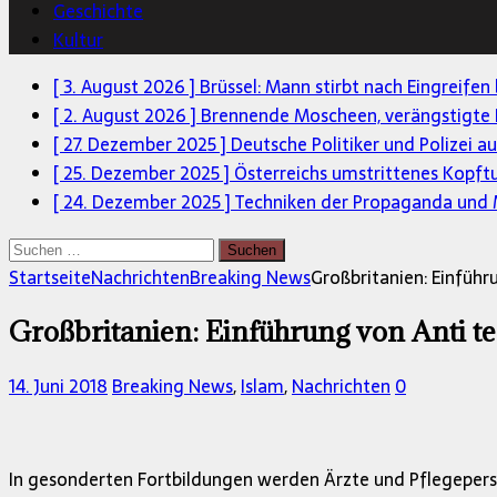
Geschichte
Kultur
[ 3. August 2026 ]
Brüssel: Mann stirbt nach Eingreifen
[ 2. August 2026 ]
Brennende Moscheen, verängstigte 
[ 27. Dezember 2025 ]
Deutsche Politiker und Polizei a
[ 25. Dezember 2025 ]
Österreichs umstrittenes Kopft
[ 24. Dezember 2025 ]
Techniken der Propaganda und M
Suchen
nach:
Startseite
Nachrichten
Breaking News
Großbritanien: Einfüh
Großbritanien: Einführung von Anti 
14. Juni 2018
Breaking News
,
Islam
,
Nachrichten
0
In gesonderten Fortbildungen werden Ärzte und Pflegepers