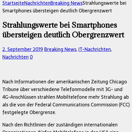
nach:
Startseite
Nachrichten
Breaking News
Strahlungswerte bei
Smartphones übersteigen deutlich Obergrenzwert
Strahlungswerte bei Smartphones
übersteigen deutlich Obergrenzwert
2. September 2019
Breaking News
,
IT-Nachrichten
,
Nachrichten
0
Nach Informationen der amerikanischen Zeitung Chicago
Tribune über verschiedene Telefonmodelle mit 3G- und
4G-Anschlüssen strahlen Mobiltelefone mehr Strahlung ab
als die von der Federal Communications Commission (FCC)
festgelegte Obergrenze.
Nach den Richtlinien der zuständigen internationalen