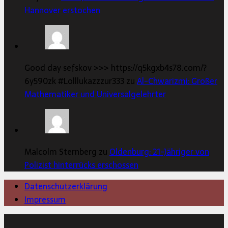
Hannover erstochen
Good day sefskov >>> https://q5kgxb4s78.com/?
6y590zk #Lolllukazzzur333 zu
Al-Chwarizmi: Großer
Mathematiker und Universalgelehrter
Malcolm Sternberg zu
Oldenburg: 21-Jähriger von
Polizist hinterrücks erschossen
Datenschutzerklärung
Impressum
Copyright © 2026 | MH Magazine WordPress Theme von