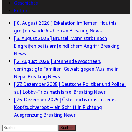
Geschichte
Kultur
[ 8. August 2026 ]
Eskalation im Jemen: Houthis
greifen Saudi-Arabien an
Breaking News
[ 3. August 2026 ]
Brüssel: Mann stirbt nach
Eingreifen bei islamfeindlichem Angriff
Breaking
News
[ 2. August 2026 ]
Brennende Moscheen,
verängstigte Familien: Gewalt gegen Muslime in
Nepal
Breaking News
[ 27. Dezember 2025 ]
Deutsche Politiker und Polizei
auf Lobby-Trips nach Israel
Breaking News
[ 25. Dezember 2025 ]
Österreichs umstrittenes
Kopftuchverbot – ein Schritt in Richtung
Ausgrenzung
Breaking News
Suchen