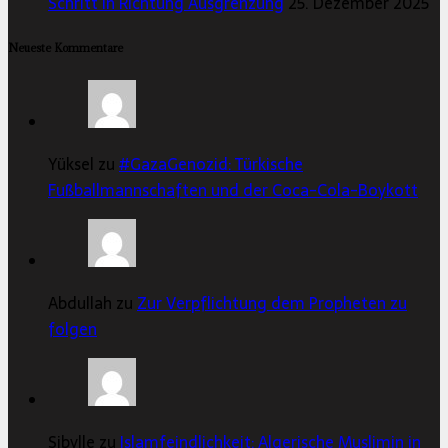
Schritt in Richtung Ausgrenzung
25. Dezember 2025
Neueste Kommentare
Yüksel zu
#GazaGenozid: Türkische
Fußballmannschaften und der Coca-Cola-Boykott
Abdullah zu
Zur Verpflichtung dem Propheten zu
folgen
Sibylle zu
Islamfeindlichkeit: Algerische Muslimin in