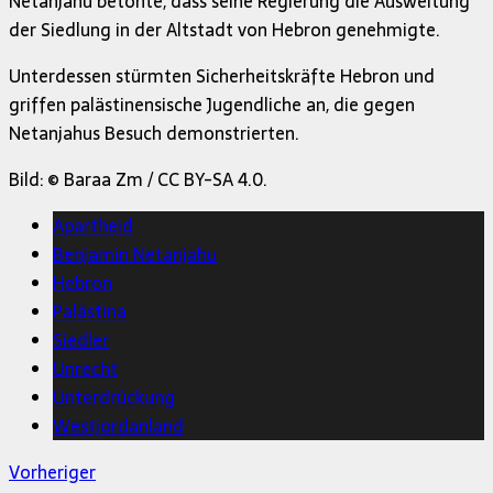
Netanjahu betonte, dass seine Regierung die Ausweitung
der Siedlung in der Altstadt von Hebron genehmigte.
Unterdessen stürmten Sicherheitskräfte Hebron und
griffen palästinensische Jugendliche an, die gegen
Netanjahus Besuch demonstrierten.
Bild: © Baraa Zm / CC BY-SA 4.0.
Apartheid
Benjamin Netanjahu
Hebron
Palästina
Siedler
Unrecht
Unterdrückung
Westjordanland
Vorheriger