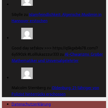
Sibylle zu
Islamfeindlichkeit: Algerische Muslimin in
Hannover erstochen
Good day sefskov >>> https://q5kgxb4s78.com/?
6y590zk #Lolllukazzzur333 zu
Al-Chwarizmi: Großer
Mathematiker und Universalgelehrter
Malcolm Sternberg zu
Oldenburg: 21-Jähriger von
Polizist hinterrücks erschossen
Datenschutzerklärung