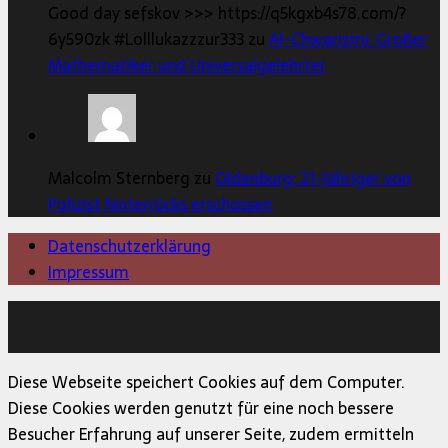
Good day sefskov >>> https://q5kgxb4s78.com/?
6y590zk #Lolllukazzzur333 zu
Al-Chwarizmi: Großer
Mathematiker und Universalgelehrter
Malcolm Sternberg zu
Oldenburg: 21-Jähriger von
Polizist hinterrücks erschossen
Datenschutzerklärung
Impressum
Copyright © 2026 | MH Magazine WordPress Theme von
MH Themes
Diese Webseite speichert Cookies auf dem Computer.
Diese Cookies werden genutzt für eine noch bessere
Besucher Erfahrung auf unserer Seite, zudem ermitteln