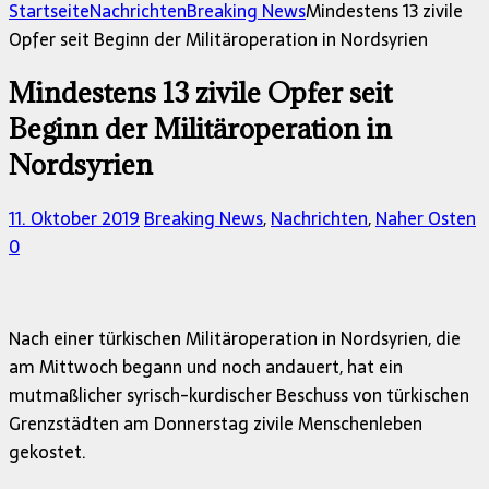
nach:
Startseite
Nachrichten
Breaking News
Mindestens 13 zivile
Opfer seit Beginn der Militäroperation in Nordsyrien
Mindestens 13 zivile Opfer seit
Beginn der Militäroperation in
Nordsyrien
11. Oktober 2019
Breaking News
,
Nachrichten
,
Naher Osten
0
Nach einer türkischen Militäroperation in Nordsyrien, die
am Mittwoch begann und noch andauert, hat ein
mutmaßlicher syrisch-kurdischer Beschuss von türkischen
Grenzstädten am Donnerstag zivile Menschenleben
gekostet.