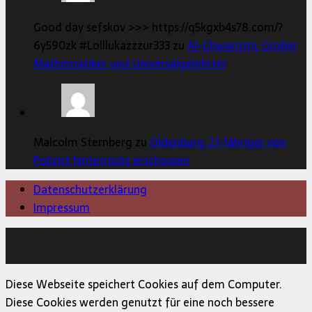
Good day sefskov >>> https://q5kgxb4s78.com/?
6y590zk #Lolllukazzzur333 zu
Al-Chwarizmi: Großer
Mathematiker und Universalgelehrter
Malcolm Sternberg zu
Oldenburg: 21-Jähriger von
Polizist hinterrücks erschossen
Datenschutzerklärung
Impressum
Copyright © 2026 | MH Magazine WordPress Theme von
MH Themes
Diese Webseite speichert Cookies auf dem Computer.
Diese Cookies werden genutzt für eine noch bessere